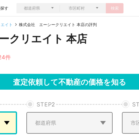
ら探す
検索
リエイト
株式会社 エーシークリエイト 本店の評判
ークリエイト 本店
24件
査定依頼して不動産の価格を知る
STEP
2
S