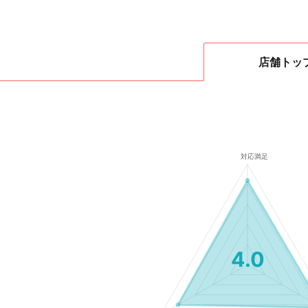
店舗
トッ
4.0