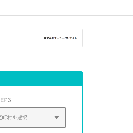
TEP
3