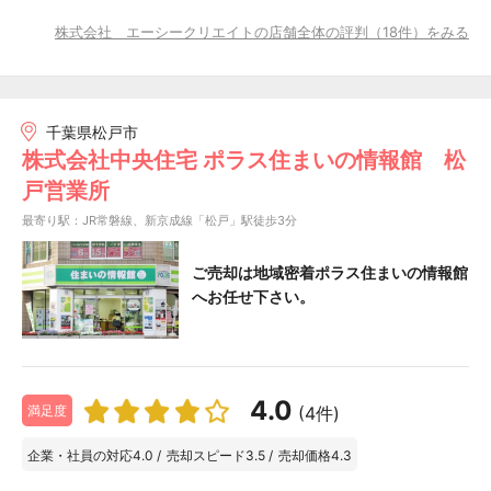
株式会社 エーシークリエイトの店舗全体の評判（18件）をみる
千葉県松戸市
株式会社中央住宅 ポラス住まいの情報館 松
戸営業所
最寄り駅：JR常磐線、新京成線「松戸」駅徒歩3分
ご売却は地域密着ポラス住まいの情報館
へお任せ下さい。
4.0
(4件)
満足度
企業・社員の対応
4.0
/
売却スピード
3.5
/
売却価格
4.3