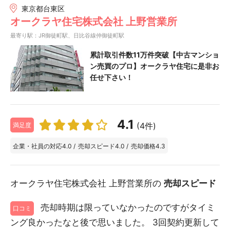
東京都台東区
オークラヤ住宅株式会社 上野営業所
最寄り駅：JR御徒町駅、日比谷線仲御徒町駅
累計取引件数11万件突破【中古マンショ
ン売買のプロ】オークラヤ住宅に是非お
任せ下さい！
4.1
(4件)
満足度
企業・社員の対応
4.0
/
売却スピード
4.0
/
売却価格
4.3
オークラヤ住宅株式会社 上野営業所の
売却スピード
売却時期は限っていなかったのですがタイミ
口コミ
ング良かったなと後で思いました。 3回契約更新して