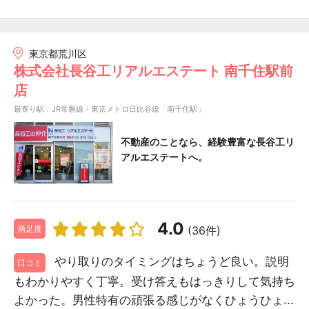
東京都荒川区
株式会社長谷工リアルエステート 南千住駅前
店
最寄り駅：JR常磐線・東京メトロ日比谷線「南千住駅」
不動産のことなら、経験豊富な長谷工リ
アルエステートへ。
4.0
(36件)
満足度
やり取りのタイミングはちょうど良い。説明
口コミ
もわかりやすく丁寧。受け答えもはっきりして気持ち
よかった。男性特有の頑張る感じがなくひょうひょ...