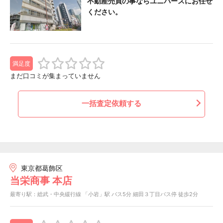
不動産売買の事ならユニバースにお任せ
ください。
満足度
まだ口コミが集まっていません
一括査定依頼する
東京都葛飾区
当栄商事 本店
最寄り駅：総武・中央緩行線 「小岩」駅 バス5分 細田３丁目バス停 徒歩2分