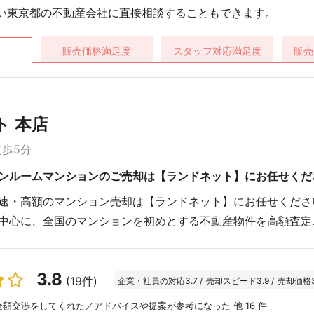
い東京都の不動産会社に直接相談することもできます。
販売価格
満足度
スタッフ対応
満足度
販売
 本店
徒歩5分
ンルームマンションのご売却は【ランドネット】にお任せくだ
速・高額のマンション売却は【ランドネット】にお任せくださ
中心に、全国のマンションを初めとする不動産物件を高額査定..
3.8
(19件)
企業・社員の対応
3.7
/
売却スピード
3.9
/
売却価格
額交渉をしてくれた／アドバイスや提案が参考になった 他 16 件