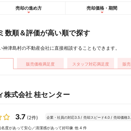
売却の進め方
売却
価格・期間
ミ数順＆評価が高い順で探す
い神津島村の不動産会社に直接相談することもできます。
販売価格
満足度
スタッフ対応
満足度
販売
ィ株式会社 桂センター
3.7
(2件)
企業・社員の対応
3.5
/
売却スピード
4.0
/
売却価格
3.
名度があって安心／清潔感があって好印象 他 4 件