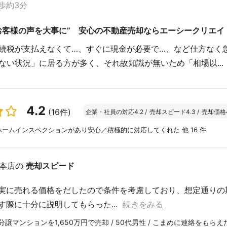
歩約3分
お客様の声を大事に” 安心の不動産売却ならエーシークリエイ
続税が支払えなくて…、すぐに現金が必要で…、など仕方なく
ない状況」に居る方が多く、それ故知識が無いため「相場以...
4.2
(16件)
企業・社員の対応
4.2
/
売却スピード
4.3
/
売却価格
ームインスペクションがあり安心／積極的に対応してくれた 他 16 件
本店の
売却スピード
実に売れる価格をだしたので条件を考慮しており、想定通りの
す際に十分に説明してもらった...
続きをみる
譲マンションを1,650万円で売却 / 50代男性 / こまめに連絡をもらえ