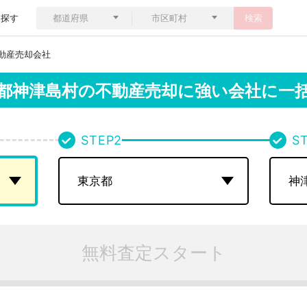
ら探す
検索
動産売却会社
都神津島村の
不動産売却に強い会社に一
STEP
2
S
無料査定スタート