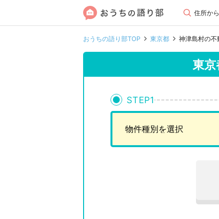
住所か
おうちの語り部TOP
東京都
神津島村の不
東京
STEP
1