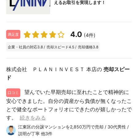
えるお取引を実現します！
4.0
(4件)
満足度
企業・社員の対応
3.8
/
売却スピード
4.5
/
売却価格
3.8
株式会社 ＰＬＡＮＩＮＶＥＳＴ 本店の
売却スピー
ド
望んでいた早期売却に至れたことで精神的に
口コミ
安心できました。自分の資産から負債が無くなったこ
とで健全なポートフォリオにできたのが嬉しかったで
す。
続きをみる
江東区の分譲マンションを2,850万円で売却 / 30代男性 /
説明が丁寧 他3件