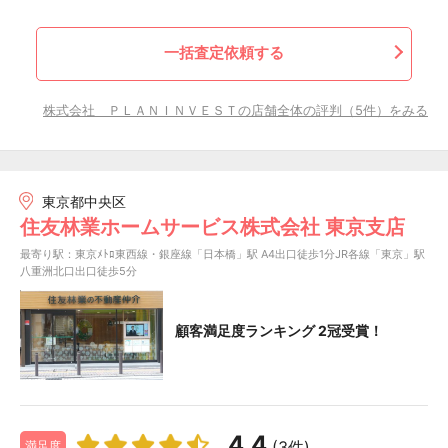
一括査定依頼する
株式会社 ＰＬＡＮＩＮＶＥＳＴの店舗全体の評判（5件）をみる
東京都中央区
住友林業ホームサービス株式会社 東京支店
最寄り駅：東京ﾒﾄﾛ東西線・銀座線「日本橋」駅 A4出口徒歩1分JR各線「東京」駅
八重洲北口出口徒歩5分
顧客満足度ランキング 2冠受賞！
4.4
(3件)
満足度