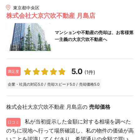
東京都中央区
株式会社大京穴吹不動産 月島店
マンションや不動産の売却は、お客様第
一主義の大京穴吹不動産へ
5.0
(1件)
満足度
企業・社員の対応
5.0
/
売却スピード
5.0
/
売却価格
5.0
株式会社大京穴吹不動産 月島店の
売却価格
私が当初提示した金額に対する相場を調べた
口コミ
のちに現地へ行って場所確認し、私の物件の価値が高
いことを認識してくださり、希望通りの金額で買い...