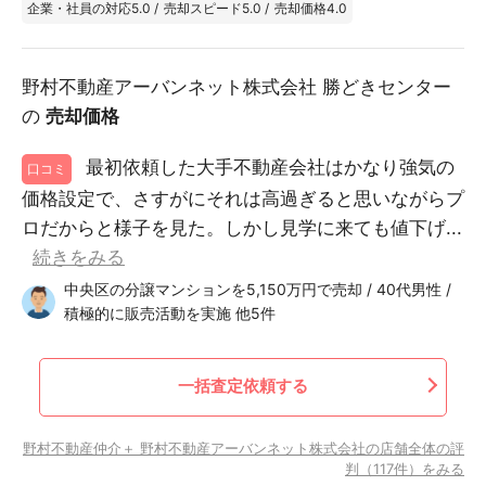
企業・社員の対応
5.0
/
売却スピード
5.0
/
売却価格
4.0
野村不動産アーバンネット株式会社 勝どきセンター
の
売却価格
最初依頼した大手不動産会社はかなり強気の
口コミ
価格設定で、さすがにそれは高過ぎると思いながらプ
ロだからと様子を見た。しかし見学に来ても値下げ...
続きをみる
中央区の分譲マンションを5,150万円で売却 / 40代男性 /
積極的に販売活動を実施 他5件
一括査定依頼する
野村不動産仲介＋ 野村不動産アーバンネット株式会社の店舗全体の評
判（117件）をみる