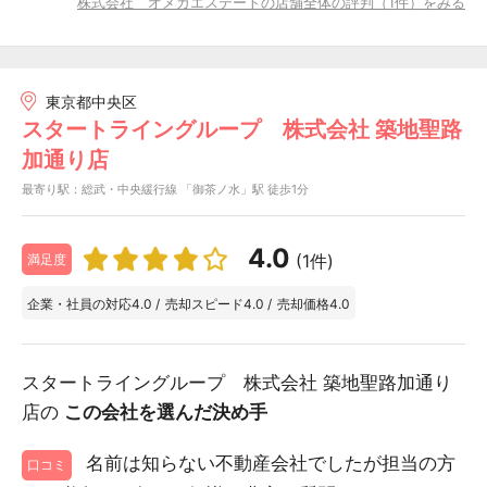
株式会社 オメガエステートの店舗全体の評判（1件）をみる
東京都中央区
スタートライングループ 株式会社 築地聖路
加通り店
最寄り駅：総武・中央緩行線 「御茶ノ水」駅 徒歩1分
4.0
(1件)
満足度
企業・社員の対応
4.0
/
売却スピード
4.0
/
売却価格
4.0
スタートライングループ 株式会社 築地聖路加通り
店の
この会社を選んだ決め手
名前は知らない不動産会社でしたが担当の方
口コミ