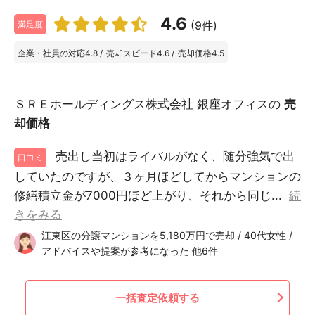
4.6
(9件)
満足度
企業・社員の対応
4.8
/
売却スピード
4.6
/
売却価格
4.5
ＳＲＥホールディングス株式会社 銀座オフィスの
売
却価格
売出し当初はライバルがなく、随分強気で出
口コミ
していたのですが、３ヶ月ほどしてからマンションの
修繕積立金が7000円ほど上がり、それから同じ...
続
きをみる
江東区の分譲マンションを5,180万円で売却 / 40代女性 /
アドバイスや提案が参考になった 他6件
一括査定依頼する