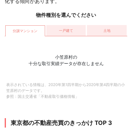
化する傾向があります。
墨田区
東京都
物件種別を選んでください
6ヶ月以内
1LDK
築15年以内
世田谷区
一戸建て
土地
東京都
分譲マンション
1年以上
1LDK
築25年以内
渋谷区
東京都
3ヶ月以内
大田区
小笠原村の
十分な取引実績データが存在しません
東京都
6ヶ月以内
3LDK
築35年以内
杉並区
東京都
表示されている情報は、2020年第1四半期から2020年第4四半期の小
9ヶ月以内
2LDK
築40年以内
品川区
笠原村のデータです。
参照：
国土交通省「不動産取引価格情報」
東京都
3ヶ月以内
中央区
東京都
東京都の不動産売買のきっかけ TOP 3
1年以上
調布市