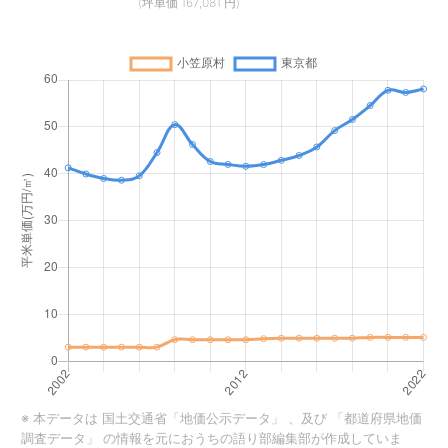
(坪単価 167,081 円)
※ 本データは
国土交通省「地価公示データ」
、及び
「都道府県地価
調査データ」
の情報を元におうちの語り部編集部が作成していま