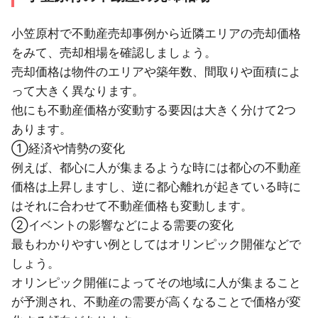
東京都
3ヶ月以内
1LDK
築10年以内
江東区
小笠原村で不動産売却事例から近隣エリアの売却価格
をみて、売却相場を確認しましょう。
東京都
3LDK
築30年以内
青梅市
売却価格は物件のエリアや築年数、間取りや面積によ
って大きく異なります。
東京都
3ヶ月以内
3LDK
築20年以内
他にも不動産価格が変動する要因は大きく分けて2つ
足立区
あります。
東京都
6ヶ月以内
①経済や情勢の変化
江戸川区
例えば、都心に人が集まるような時には都心の不動産
東京都
価格は上昇しますし、逆に都心離れが起きている時に
6ヶ月以内
中野区
はそれに合わせて不動産価格も変動します。
東京都
②イベントの影響などによる需要の変化
2LDK
築5年以内
北区
最もわかりやすい例としてはオリンピック開催などで
しょう。
東京都
9ヶ月以内
3LDK
築15年以内
多摩市
オリンピック開催によってその地域に人が集まること
が予測され、不動産の需要が高くなることで価格が変
東京都
3ヶ月以内