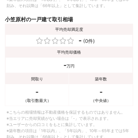
刻み、それ以降は「66年以上」として集計しています。
小笠原村の一戸建て取引相場
平均売却満足度
-
(0件)
平均売却価格
-
万円
間取り
築年数
-
-
（取引数最大）
（中央値）
※こちらの相場情報は不動産価格を保証するものではありません。
※当エリアに売却実績がない場合は「-」で表示されます。
※ユーザーからの口コミをもとに集計しています。
※築年数の項目は「1年以内」、「5年以内」、10年～65年までは5年
刻み、それ以降は「66年以上」として集計しています。