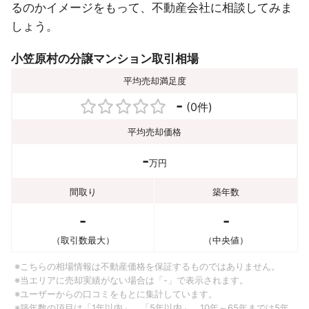
るのかイメージをもって、不動産会社に相談してみま
しょう。
小笠原村の分譲マンション取引相場
平均売却満足度
-
(0件)
平均売却価格
-
万円
間取り
築年数
-
-
（取引数最大）
（中央値）
※こちらの相場情報は不動産価格を保証するものではありません。
※当エリアに売却実績がない場合は「-」で表示されます。
※ユーザーからの口コミをもとに集計しています。
※築年数の項目は「1年以内」、「5年以内」、10年～65年までは5年