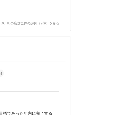
社TOCHUの店舗全体の評判（9件）をみる
.4
目標であった年内に完了する