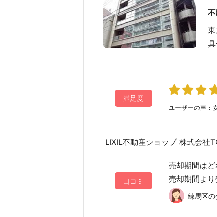
不
東
具
満足度
ユーザーの声：女
LIXIL不動産ショップ 株式会社T
売却期間はど
売却期間より
口コミ
練馬区の分