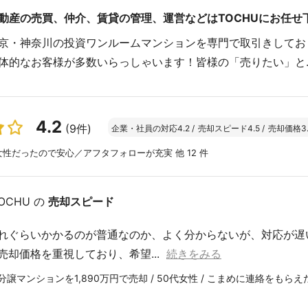
動産の売買、仲介、賃貸の管理、運営などはTOCHUにお任せ
京・神奈川の投資ワンルームマンションを専門で取引きしてお
体的なお客様が多数いらっしゃいます！皆様の「売りたい」と..
4.2
(9件)
企業・社員の対応
4.2
/
売却スピード
4.5
/
売却価格
3
性だったので安心／アフタフォローが充実 他 12 件
OCHU の
売却スピード
れぐらいかかるのが普通なのか、よく分からないが、対応が遅
売却価格を重視しており、希望...
続きをみる
譲マンションを1,890万円で売却 / 50代女性 / こまめに連絡をもらえ