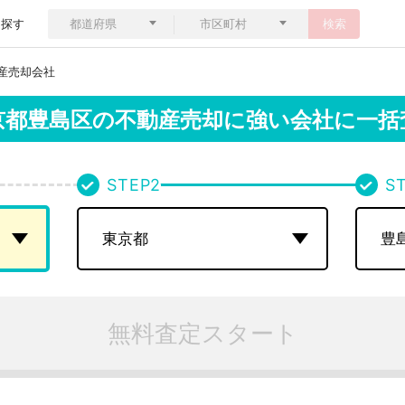
ら探す
検索
産売却会社
京都豊島区の
不動産売却に強い会社に一括
STEP
2
S
無料査定スタート