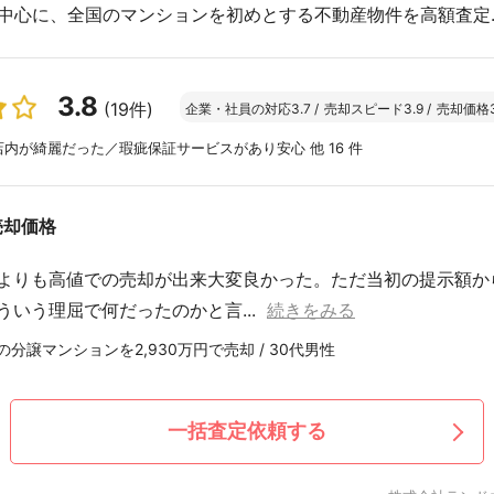
中心に、全国のマンションを初めとする不動産物件を高額査定..
3.8
(19件)
企業・社員の対応
3.7
/
売却スピード
3.9
/
売却価格
内が綺麗だった／瑕疵保証サービスがあり安心 他 16 件
売却価格
よりも高値での売却が出来大変良かった。ただ当初の提示額か
ういう理屈で何だったのかと言...
続きをみる
分譲マンションを2,930万円で売却 / 30代男性
一括査定依頼する