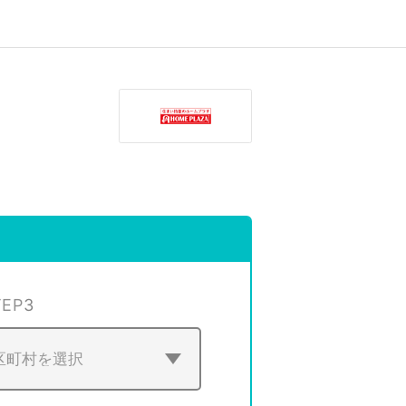
TEP
3