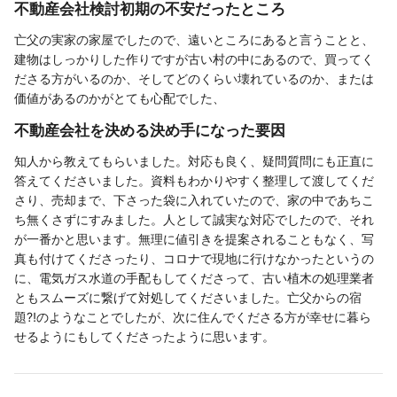
不動産会社検討初期の不安だったところ
亡父の実家の家屋でしたので、遠いところにあると言うことと、
建物はしっかりした作りですが古い村の中にあるので、買ってく
ださる方がいるのか、そしてどのくらい壊れているのか、または
価値があるのかがとても心配でした、
不動産会社を決める決め手になった要因
知人から教えてもらいました。対応も良く、疑問質問にも正直に
答えてくださいました。資料もわかりやすく整理して渡してくだ
さり、売却まで、下さった袋に入れていたので、家の中であちこ
ち無くさずにすみました。人として誠実な対応でしたので、それ
が一番かと思います。無理に値引きを提案されることもなく、写
真も付けてくださったり、コロナで現地に行けなかったというの
に、電気ガス水道の手配もしてくださって、古い植木の処理業者
ともスムーズに繋げて対処してくださいました。亡父からの宿
題⁈のようなことでしたが、次に住んでくださる方が幸せに暮ら
せるようにもしてくださったように思います。