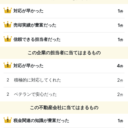
1
1
対応が早かった
件
1
1
売却実績が豊富だった
件
1
1
信頼できる担当者だった
件
この企業の担当者に当てはまるもの
4
1
対応が早かった
件
2
2
積極的に対応してくれた
件
2
2
ベテランで安心だった
件
この不動産会社に当てはまるもの
1
1
税金関連の知識が豊富だった
件