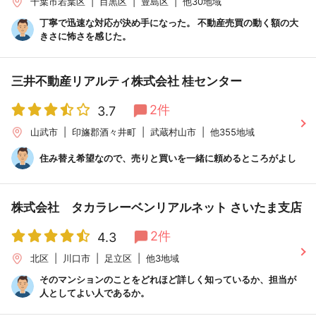
千葉市若葉区
目黒区
豊島区
他30地域
丁寧で迅速な対応が決め手になった。 不動産売買の動く額の大
きさに怖さを感じた。
三井不動産リアルティ株式会社 桂センター
2件
3.7
山武市
印旛郡酒々井町
武蔵村山市
他355地域
住み替え希望なので、売りと買いを一緒に頼めるところがよし
株式会社 タカラレーベンリアルネット さいたま支店
2件
4.3
北区
川口市
足立区
他3地域
そのマンションのことをどれほど詳しく知っているか、担当が
人としてよい人であるか。