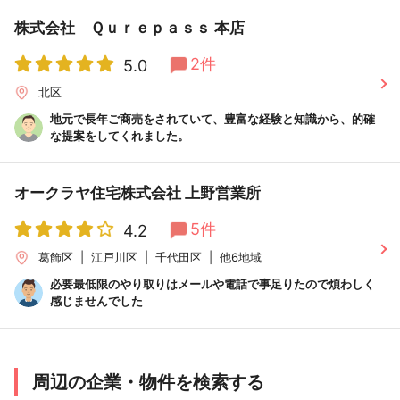
株式会社 Ｑｕｒｅｐａｓｓ 本店
2件
5.0
北区
地元で長年ご商売をされていて、豊富な経験と知識から、的確
な提案をしてくれました。
オークラヤ住宅株式会社 上野営業所
5件
4.2
葛飾区
江戸川区
千代田区
他6地域
必要最低限のやり取りはメールや電話で事足りたので煩わしく
感じませんでした
周辺の企業・物件を検索する