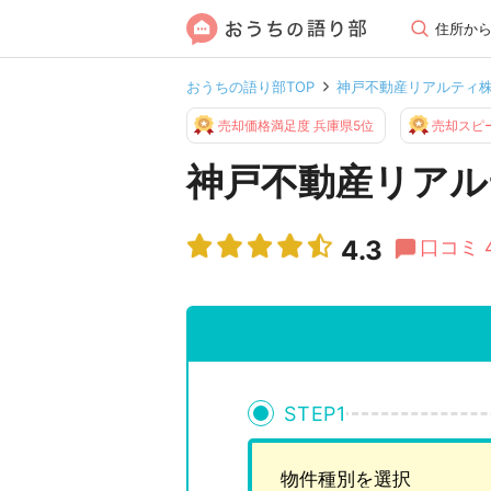
住所か
おうちの語り部TOP
神戸不動産リアルティ
売却価格満足度 兵庫県5位
売却スピ
神戸不動産リアル
4.3
口コミ 
STEP
1