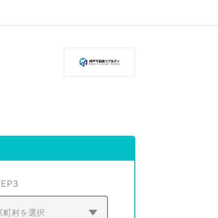
TEP
3