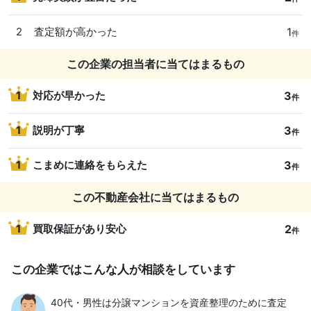
1
2
査定額が高かった
件
この企業の担当者に当てはまるもの
3
1
対応が早かった
件
3
1
説明が丁寧
件
3
1
こまめに連絡をもらえた
件
この不動産会社に当てはまるもの
2
1
買取保証があり安心
件
この企業ではこんな人が相談をしています
40代・男性は分譲マンションを資産整理のために査定