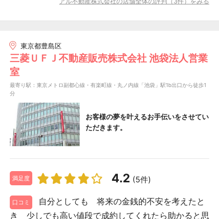
アル不動産株式会社の店舗全体の評判（3件）をみる
東京都豊島区
三菱ＵＦＪ不動産販売株式会社 池袋法人営業
室
最寄り駅：東京メトロ副都心線・有楽町線・丸ノ内線「池袋」駅1b出口から徒歩1
分
お客様の夢を叶えるお手伝いをさせてい
ただきます。
4.2
(5件)
満足度
自分としても 将来の金銭的不安を考えたと
口コミ
き 少しでも高い値段で成約してくれたら助かると思