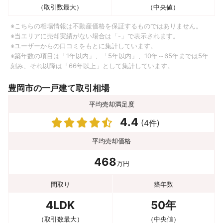
（取引数最大）
（中央値）
※こちらの相場情報は不動産価格を保証するものではありません。
※当エリアに売却実績がない場合は「-」で表示されます。
※ユーザーからの口コミをもとに集計しています。
※築年数の項目は「1年以内」、「5年以内」、10年～65年までは5年
刻み、それ以降は「66年以上」として集計しています。
豊岡市の一戸建て取引相場
平均売却満足度
4.4
(4件)
平均売却価格
468
万円
間取り
築年数
4LDK
50年
（取引数最大）
（中央値）