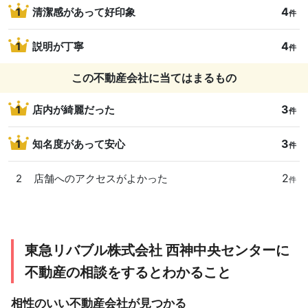
4
1
清潔感があって好印象
件
4
1
説明が丁寧
件
この不動産会社に当てはまるもの
3
1
店内が綺麗だった
件
3
1
知名度があって安心
件
2
2
店舗へのアクセスがよかった
件
東急リバブル株式会社 西神中央センターに
不動産の相談をするとわかること
相性のいい不動産会社が見つかる