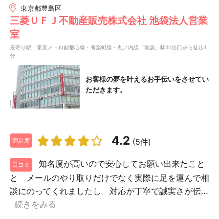
東京都豊島区
三菱ＵＦＪ不動産販売株式会社 池袋法人営業
室
最寄り駅：東京メトロ副都心線・有楽町線・丸ノ内線「池袋」駅1b出口から徒歩1
分
お客様の夢を叶えるお手伝いをさせてい
ただきます。
4.2
(5件)
満足度
知名度が高いので安心してお願い出来たこと
口コミ
と メールのやり取りだけでなく実際に足を運んで相
談にのってくれましたし 対応が丁寧で誠実さが伝...
続きをみる