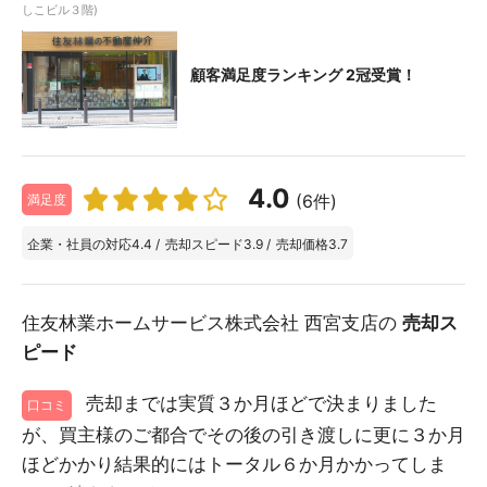
しこビル３階)
顧客満足度ランキング 2冠受賞！
4.0
(6件)
満足度
企業・社員の対応
4.4
/
売却スピード
3.9
/
売却価格
3.7
住友林業ホームサービス株式会社 西宮支店の
売却ス
ピード
売却までは実質３か月ほどで決まりました
口コミ
が、買主様のご都合でその後の引き渡しに更に３か月
ほどかかり結果的にはトータル６か月かかってしま