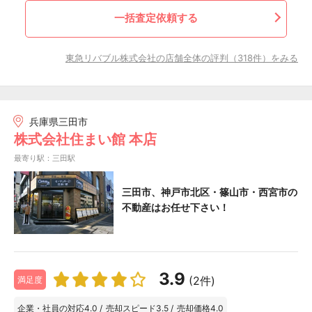
一括査定依頼する
東急リバブル株式会社の店舗全体の評判（318件）をみる
兵庫県三田市
株式会社住まい館 本店
最寄り駅：三田駅
三田市、神戸市北区・篠山市・西宮市の
不動産はお任せ下さい！
3.9
(2件)
満足度
企業・社員の対応
4.0
/
売却スピード
3.5
/
売却価格
4.0