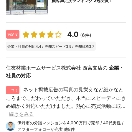
顧客満足度ランキング 2冠受賞！
4.0
(6件)
満足度
企業・社員の対応
4.4
/
売却スピード
3.9
/
売却価格
3.7
住友林業ホームサービス株式会社 西宮支店の
企業・
社員の対応
ネット掲載広告の写真の見栄えなど細かなと
口コミ
ころまでこだわっていただき、本当にスピーディにき
め細かく対応いただけました。熱心に売買活動に取...
続きをみる
伊丹市の分譲マンションを4,000万円で売却 / 40代男性 /
アフターフォローが充実 他8件