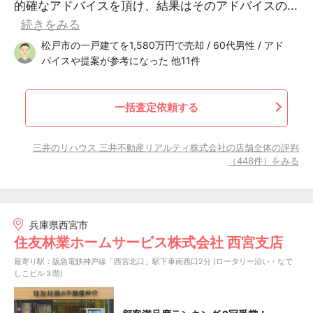
的確なアドバイスを頂け、結果はそのアドバイスの...
続きをみる
松戸市の一戸建てを1,580万円で売却 / 60代男性 / アド
バイスや提案が参考になった 他11件
一括査定依頼する
三井のリハウス 三井不動産リアルティ株式会社の店舗全体の評判
（448件）をみる
兵庫県西宮市
住友林業ホームサービス株式会社 西宮支店
最寄り駅：阪急電鉄神戸線「西宮北口」駅下車南西口2分 (ロータリー沿い・なで
しこビル３階)