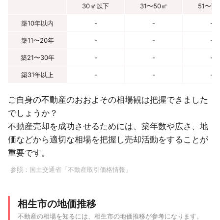
30㎡以下
31〜50㎡
51〜7
築10年以内
-
-
-
築11〜20年
-
-
-
築21〜30年
-
-
-
築31年以上
-
-
-
ご自身の不動産のおおよその相場観は把握できました
でしょうか？
不動産売却を成功させるためには、築年数や広さ、地
価などから適切な相場を把握し売却活動をすることが
重要です。
参照：
国土交通省「不動産取引価格情報」
相生市の地価推移
不動産の相場を知るには、相生市の地価推移が参考になります。