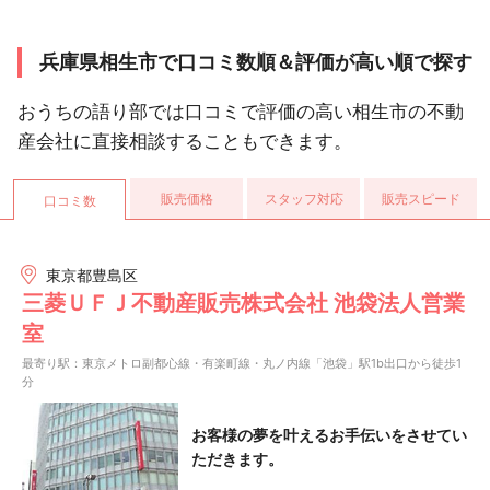
兵庫県相生市で口コミ数順＆評価が高い順で探す
おうちの語り部では口コミで評価の高い相生市の不動
産会社に直接相談することもできます。
販売価格
スタッフ対応
販売スピード
口コミ数
東京都豊島区
三菱ＵＦＪ不動産販売株式会社 池袋法人営業
室
最寄り駅：東京メトロ副都心線・有楽町線・丸ノ内線「池袋」駅1b出口から徒歩1
分
お客様の夢を叶えるお手伝いをさせてい
ただきます。