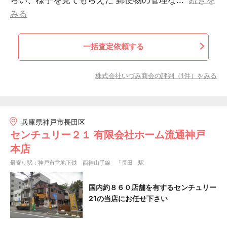
らい、様子を見てもらえた 郵便物の管理な...
続きを
みる
一括査定依頼する
株式会社いづみ商会の評判（1件）をみる
兵庫県神戸市長田区
センチュリー２１ 有限会社ホーム流通神戸
本店
最寄り駅：神戸市営地下鉄 西神山手線 「長田」駅
国内約８６０店舗を有するセンチュリー
21の当店にお任せ下さい