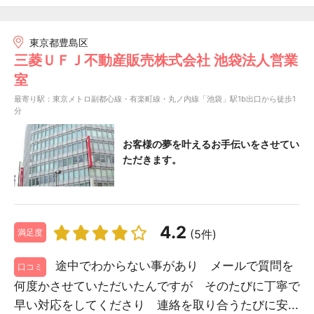
東京都豊島区
三菱ＵＦＪ不動産販売株式会社 池袋法人営業
室
最寄り駅：東京メトロ副都心線・有楽町線・丸ノ内線「池袋」駅1b出口から徒歩1
分
お客様の夢を叶えるお手伝いをさせてい
ただきます。
4.2
(5件)
満足度
途中でわからない事があり メールで質問を
口コミ
何度かさせていただいたんですが そのたびに丁寧で
早い対応をしてくださり 連絡を取り合うたびに安...