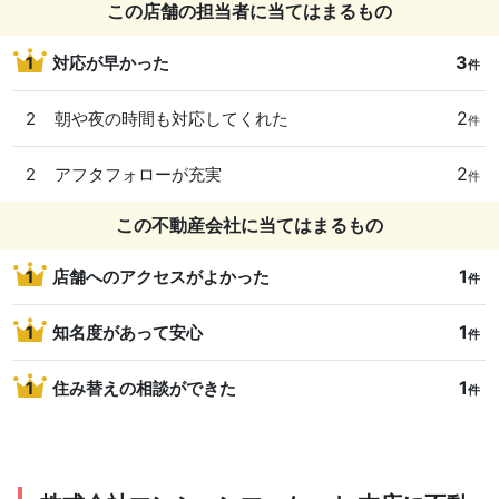
この店舗の担当者に当てはまるもの
3
1
対応が早かった
件
2
2
朝や夜の時間も対応してくれた
件
2
2
アフタフォローが充実
件
この不動産会社に当てはまるもの
1
1
店舗へのアクセスがよかった
件
1
1
知名度があって安心
件
1
1
住み替えの相談ができた
件