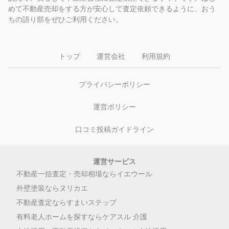
めて不動産売却をする方が安心して査定依頼できるように、おう
ちの語り部をぜひご利用ください。
センチュリー２１ 住宅工営販売 本店の
売却価格
相場を元にいくつかの想定条件で見積もった
口コミ
トップ
運営会社
利用規約
売り出し価格を詳しく説明してもらい、またこちら
の売り出す事情やそ中古物件市場のトレンドから売
プライバシーポリシー
り...
続きをみる
運営ポリシー
八王子市の分譲マンションを2,680万円で売却 / 40代男
性 / 返信が早かった 他4件
口コミ投稿ガイドライン
一括査定依頼する
運営サービス
不動産一括査定・売却相場ならイエウール
株式会社住宅工営販売の店舗全体の評判（5件）をみる
外壁塗装ならヌリカエ
不動産査定ならすまいステップ
有料老人ホームを探すならケアスル 介護
奈良県奈良市