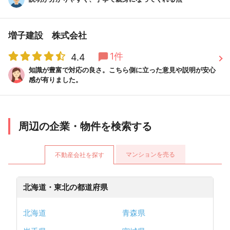
4.3
(6件)
満足度
増子建設 株式会社
企業・社員の対応
4.5
/
売却スピード
4.2
/
売却価格
4.0
1件
4.4
知識が豊富で対応の良さ。こちら側に立った意見や説明が安心
感が有りました。
センチュリー２１ 株式会社フロンティア不動産販売
本店の
売却スピード
こちらの売却期間に 合わせていただき 凄
口コミ
周辺の企業・物件を検索する
く助かりました。 販売価格も 何度も相談に乗って
いただき 満足した価格で 売却が出来ました。...
マンションを売る
不動産会社を探す
続きをみる
守口市の分譲マンションを1,750万円で売却 / 60代男性 /
北海道・東北の都道府県
女性だったので安心 他9件
北海道
青森県
一括査定依頼する