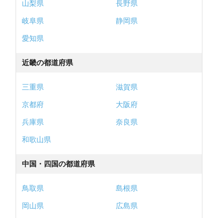
山梨県
長野県
4.3
(4件)
満足度
岐阜県
静岡県
企業・社員の対応
4.0
/
売却スピード
4.5
/
売却価格
4.3
愛知県
近畿の都道府県
センチュリー２１ 株式会社アークレスト 小手指営業
所の
企業・社員の対応
三重県
滋賀県
京都府
大阪府
仕事柄連絡がつきにくいので、メールでの連
口コミ
絡がほとんどでした。 こちらがやる事や持ち物、い
兵庫県
奈良県
つまでにコレ、その後は銀行、引越しなど、やる...
和歌山県
続きをみる
入間市の一戸建てを1,400万円で売却 / 50代女性 / 時間
中国・四国の都道府県
に融通がきいた（朝/夜も対応） 他2件
鳥取県
島根県
岡山県
広島県
一括査定依頼する