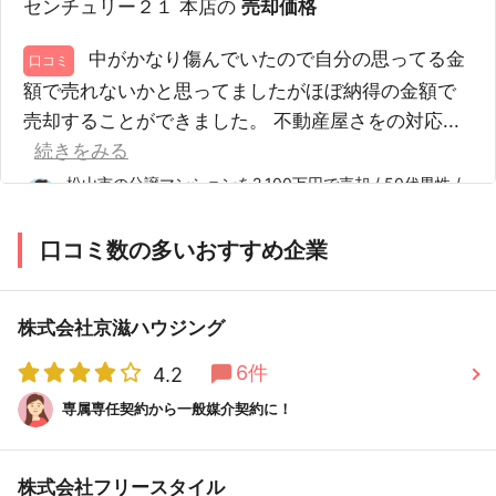
センチュリー２１ 本店の
売却価格
中がかなり傷んでいたので自分の思ってる金
口コミ
額で売れないかと思ってましたがほぼ納得の金額で
売却することができました。 不動産屋さをの対応...
続きをみる
松山市の分譲マンションを2,100万円で売却 / 50代男性 /
知名度があって安心 他4件
口コミ数の多いおすすめ企業
一括査定依頼する
株式会社京滋ハウジング
センチュリー２１の店舗全体の評判（54件）をみる
6件
4.2
専属専任契約から一般媒介契約に！
埼玉県さいたま市大宮区
センチュリー２１ ハウスウェル株式会社
株式会社フリースタイル
本店