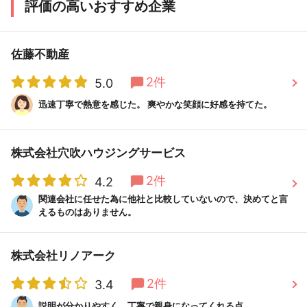
評価の高いおすすめ企業
一括査定依頼する
佐藤不動産
ハウスウェル株式会社の店舗全体の評判（17件）をみる
2件
5.0
迅速丁寧で熱意を感じた。 爽やかな笑顔に好感を持てた。
大阪府守口市
センチュリー２１ 株式会社フロンティア
不動産販売 本店
株式会社穴吹ハウジングサービス
最寄り駅：新森古市
2件
4.2
関連会社に任せた為に他社と比較していないので、決めてと言
えるものはありません。
信頼と安心の株式会社フロンティア
株式会社リノアーク
不動産販売に売却はお任せくださ
2件
3.4
い。
説明が分かりやすく、丁寧で親身になってくれる点