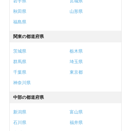
岩手県
宮城県
秋田県
山形県
株式会社フロンティア不動産販売の店舗全体の評判（6件）をみる
福島県
関東の都道府県
埼玉県所沢市
センチュリー２１ 株式会社アークレスト
茨城県
栃木県
小手指営業所
群馬県
埼玉県
最寄り駅：「小手指」駅より徒歩10分 お気軽にご来店ください。
千葉県
東京都
神奈川県
所沢市・入間市周辺の不動産売却の
中部の都道府県
ご相談は信頼と実績の『株式会社ア
ークレスト 小手指営業所』にお任せ
新潟県
富山県
ください！
石川県
福井県