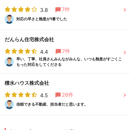
最寄り駅：ＪＲ大宮駅西口から徒歩17分
7件
3.8
対応の早さと熱意が1番でした
3.4
(16件)
満足度
企業・社員の対応
3.3
/
売却スピード
3.6
/
売却価格
3.3
だんらん住宅株式会社
7件
4.4
センチュリー２１ ハウスウェル株式会社 本店の
この
早い、丁寧、社員さんみんながみんな、いつも熱意がすごくこ
もった対応をしてくださる
会社を選んだ決め手
担当していただいた方が親切丁寧だったので
口コミ
積水ハウス株式会社
信頼できると判断し、また会社として、どのくらい
26件
4.5
実績があるのかを調べたら、納得の出来る会社だっ
た...
続きをみる
信頼できる不動産、担当者だと思います。
南埼玉郡宮代町の分譲マンションを1,230万円で売却 /
70代男性 / 知名度があって安心 他1件