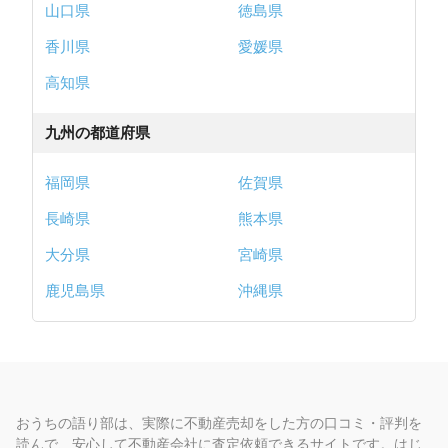
山口県
徳島県
株式会社アークレストの店舗全体の評判（8件）をみる
香川県
愛媛県
高知県
東京都八王子市
九州の都道府県
センチュリー２１ 住宅工営販売 本店
最寄り駅：八王子駅
福岡県
佐賀県
長崎県
熊本県
大分県
宮崎県
地域密着40年 八王子・日野の不動
鹿児島県
沖縄県
産売却は弊社にお任せ下さい
4.5
(4件)
満足度
おうちの語り部は、実際に不動産売却をした方の口コミ・評判を
企業・社員の対応
4.5
/
売却スピード
4.5
/
売却価格
4.3
読んで、安心して不動産会社に査定依頼できるサイトです。はじ