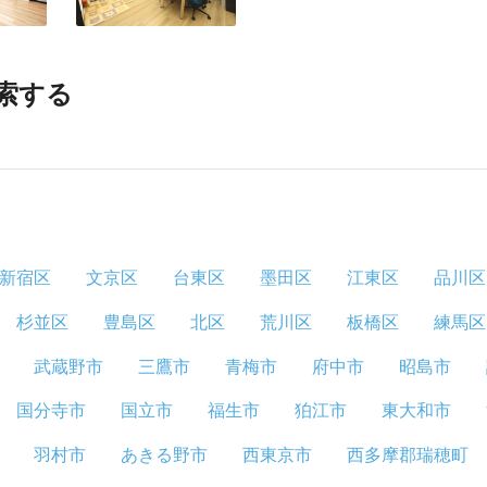
索する
新宿区
文京区
台東区
墨田区
江東区
品川区
杉並区
豊島区
北区
荒川区
板橋区
練馬区
武蔵野市
三鷹市
青梅市
府中市
昭島市
国分寺市
国立市
福生市
狛江市
東大和市
羽村市
あきる野市
西東京市
西多摩郡瑞穂町