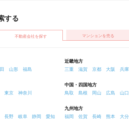
摩町
大島町
利島村
新島村
神津島村
三宅島
笠原村
索する
マンションを売る
不動産会社を探す
近畿地方
田
山形
福島
三重
滋賀
京都
大阪
兵庫
中国・四国地方
東京
神奈川
鳥取
島根
岡山
広島
山口
九州地方
長野
岐阜
静岡
愛知
福岡
佐賀
長崎
熊本
大分