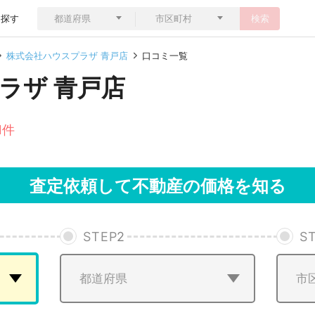
ら探す
検索
株式会社ハウスプラザ 青戸店
口コミ一覧
ラザ 青戸店
1件
査定依頼して不動産の価格を知る
STEP
2
S