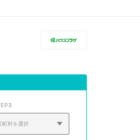
TEP
3