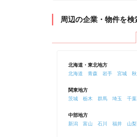
西多摩郡檜原村
西多摩郡奥多
八丈島八丈町
青ヶ島村
小
周辺の企業・物件を検
北海道・東北地方
北海道
青森
岩手
宮城
秋
関東地方
茨城
栃木
群馬
埼玉
千葉
中部地方
新潟
富山
石川
福井
山梨