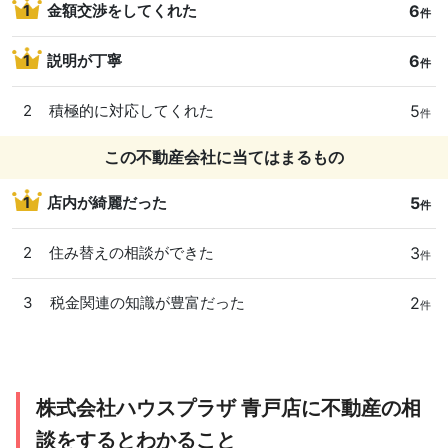
6
1
金額交渉をしてくれた
件
6
1
説明が丁寧
件
5
2
積極的に対応してくれた
件
この不動産会社に当てはまるもの
5
1
店内が綺麗だった
件
3
2
住み替えの相談ができた
件
2
3
税金関連の知識が豊富だった
件
株式会社ハウスプラザ 青戸店に不動産の相
談をするとわかること