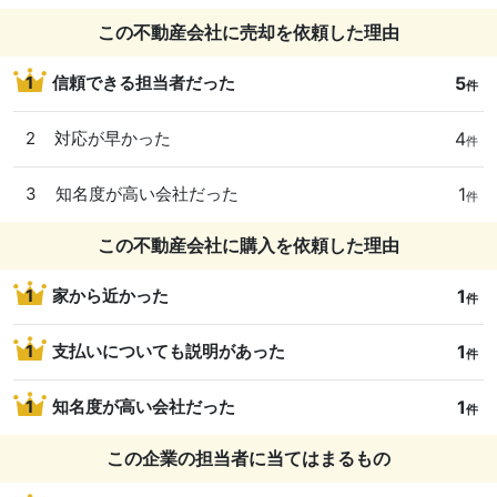
この不動産会社に売却を依頼した理由
5
1
信頼できる担当者だった
件
4
2
対応が早かった
件
1
3
知名度が高い会社だった
件
この不動産会社に購入を依頼した理由
1
1
家から近かった
件
1
1
支払いについても説明があった
件
1
1
知名度が高い会社だった
件
この企業の担当者に当てはまるもの