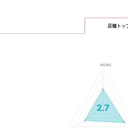
店舗
トッ
2.7