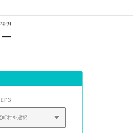
の評判
ター
TEP
3