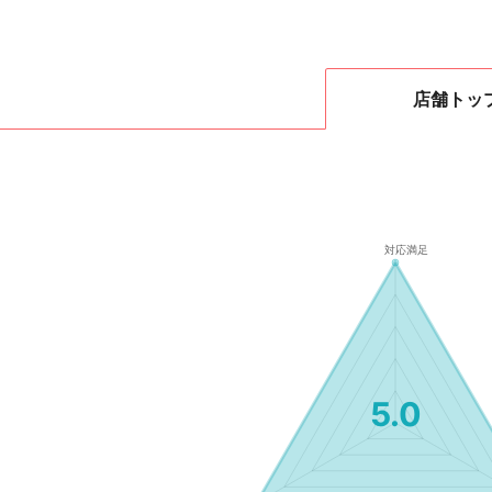
店舗
トッ
5.0