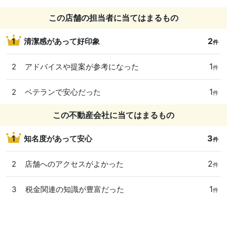
この店舗の担当者に当てはまるもの
2
1
清潔感があって好印象
件
1
2
アドバイスや提案が参考になった
件
1
2
ベテランで安心だった
件
この不動産会社に当てはまるもの
3
1
知名度があって安心
件
2
2
店舗へのアクセスがよかった
件
1
3
税金関連の知識が豊富だった
件