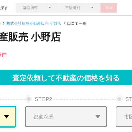
ら探す
検索
売
株式会社福屋不動産販売 小野店
口コミ一覧
産販売 小野店
9件
査定依頼して不動産の価格を知る
STEP
2
S