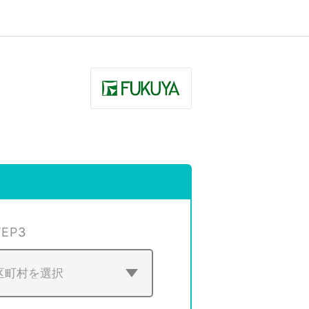
TEP
3