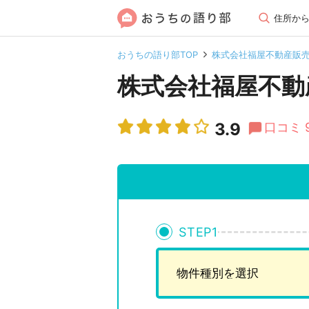
住所か
おうちの語り部TOP
株式会社福屋不動産販
株式会社福屋不動
3.9
口コミ 
STEP
1