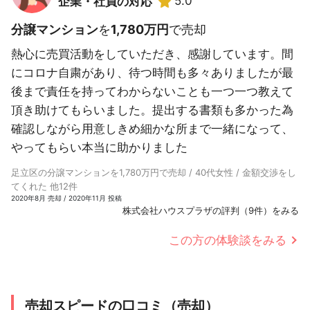
5.0
企業・社員の対応
分譲マンション
を
1,780万円
で売却
熱心に売買活動をしていただき、感謝しています。間
にコロナ自粛があり、待つ時間も多々ありましたが最
後まで責任を持ってわからないことも一つ一つ教えて
頂き助けてもらいました。提出する書類も多かった為
確認しながら用意しきめ細かな所まで一緒になって、
やってもらい本当に助かりました
足立区の分譲マンションを1,780万円で売却 / 40代女性 / 金額交渉をし
てくれた 他12件
2020年8月 売却 / 2020年11月 投稿
株式会社ハウスプラザの評判（9件）をみる
この方の体験談をみる
売却スピードの口コミ（売却）