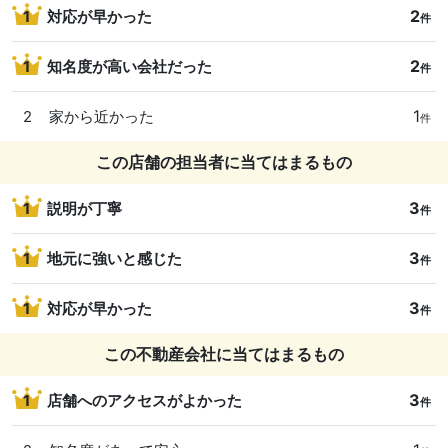
2
1
対応が早かった
件
2
1
知名度が高い会社だった
件
1
2
家から近かった
件
この店舗の担当者に当てはまるもの
3
1
説明が丁寧
件
3
1
地元に強いと感じた
件
3
1
対応が早かった
件
この不動産会社に当てはまるもの
3
1
店舗へのアクセスがよかった
件