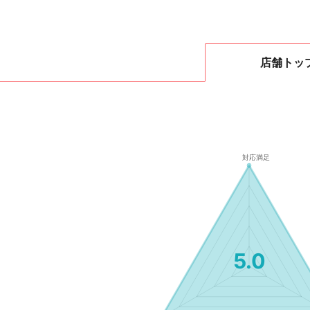
店舗
トッ
5.0