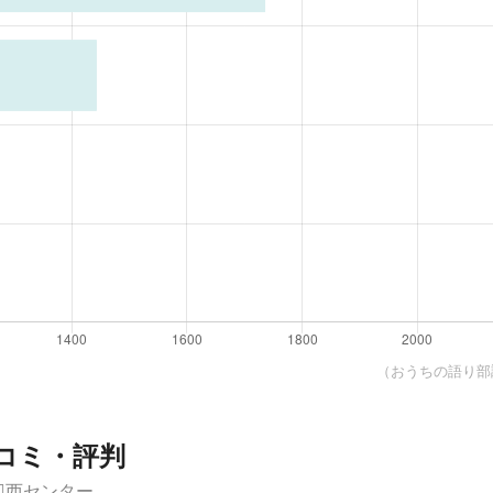
（おうちの語り部調
コミ・評判
西センター