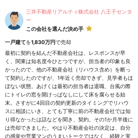
三井不動産リアルティ株式会社 八王子センタ
ー
この会社を選んだ決め手
一戸建て
を
1,830万円
で売却
最初に契約を結んだ不動産会社は、レスポンスが早
く、関東は知名度今ひとつですが、担当者の印象も良
かったので、他の不動産会社（リハウス含め）を断っ
て契約したのですが、1年近く売却できず、見学者もほ
ぼない状態。あげくは最初の担当者は退職、台風の際
にトイレの窓を開けっぱなしにして床を腐らせる始
末。さすがに4回目の契約更新のタイミングでリハウ
スに相談にいき、とても丁寧に前の不動産会社では知
り得なかったは話などを聞き、契約。その1か月半後に
は売却できました。やはり不動産会社の決定は、自分
の感覚や営業マンのうまいトークではなく、経験と実