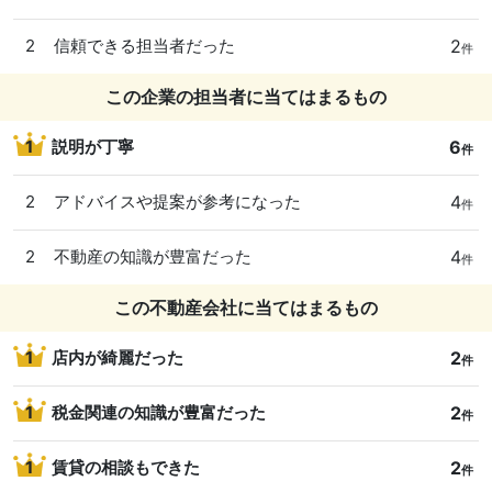
2
2
信頼できる担当者だった
件
この企業の担当者に当てはまるもの
6
1
説明が丁寧
件
4
2
アドバイスや提案が参考になった
件
4
2
不動産の知識が豊富だった
件
この不動産会社に当てはまるもの
2
1
店内が綺麗だった
件
2
1
税金関連の知識が豊富だった
件
2
1
賃貸の相談もできた
件