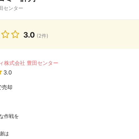
田センター
3.0
(2件)
ィ株式会社 豊田センター
3.0
で売却
な作戦を
謝は