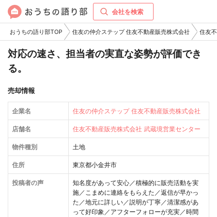
会社を検索
おうちの語り部TOP
住友の仲介ステップ 住友不動産販売株式会社
住友不
対応の速さ、担当者の実直な姿勢が評価でき
る。
売却情報
企業名
住友の仲介ステップ 住友不動産販売株式会社
店舗名
住友不動産販売株式会社 武蔵境営業センター
物件種別
土地
住所
東京都小金井市
投稿者の声
知名度があって安心／積極的に販売活動を実
施／こまめに連絡をもらえた／返信が早かっ
た／地元に詳しい／説明が丁寧／清潔感があ
って好印象／アフターフォローが充実／時間