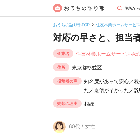
住所か
おうちの語り部TOP
住友林業ホームサービ
対応の早さと、担当
住友林業ホームサービス株
企業名
東京都杉並区
住所
知名度があって安心／税
投稿者の声
た／返信が早かった／説
相続
売却の理由
60代 / 女性