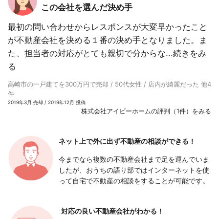
この会社を選んだ決め手
最初の問い合わせからレスポンスが大変早かったこと
が不動産会社を決める１番の決め手となりました。ま
た、担当者の対応がとても親切で分からな...
続きをみ
る
高崎市の一戸建てを300万円で売却 / 50代女性 / 店内が綺麗だった 他4
件
2019年3月 売却 / 2019年12月 投稿
株式会社アイビーホームの評判（1件）をみる
ネット上で外に出ず
不動産の相談ができる！
今までなら複数の不動産会社まで足を運んでいま
したが、おうちの語り部ではインターネットを使
って自宅で不動産の相談をすることが可能です。
対応の良い
不動産会社がわかる！