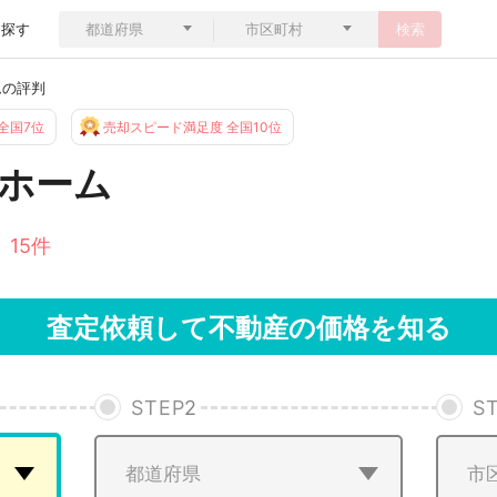
ら探す
検索
ムの評判
全国7位
売却スピード満足度 全国10位
ホーム
 15件
査定依頼して不動産の価格を知る
STEP
2
S