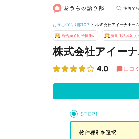
住所か
おうちの語り部TOP
株式会社アイーナホー
総合満足度 全国9位
売却価格満足度 
株式会社アイーナ
4.0
口コミ
STEP
1