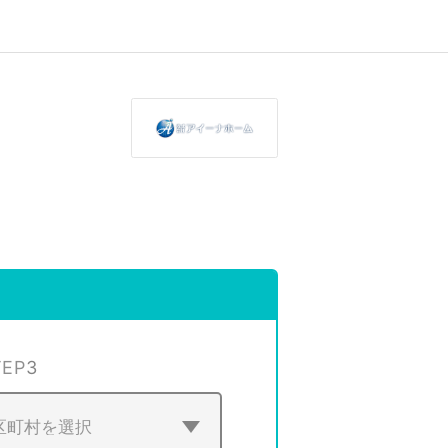
TEP
3