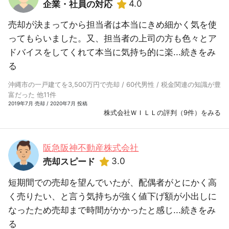
4.0
企業・社員の対応
売却が決まってから担当者は本当にきめ細かく気を使
ってもらいました。又、担当者の上司の方も色々とア
ドバイスをしてくれて本当に気持ち的に楽...
続きをみ
る
沖縄市の一戸建てを3,500万円で売却 / 60代男性 / 税金関連の知識が豊
富だった 他11件
2019年7月 売却 / 2020年7月 投稿
株式会社ＷＩＬＬの評判（9件）をみる
阪急阪神不動産株式会社
3.0
売却スピード
短期間での売却を望んでいたが、配偶者がとにかく高
く売りたい、と言う気持ちが強く値下げ額が小出しに
なったため売却まで時間がかかったと感じ...
続きをみ
る