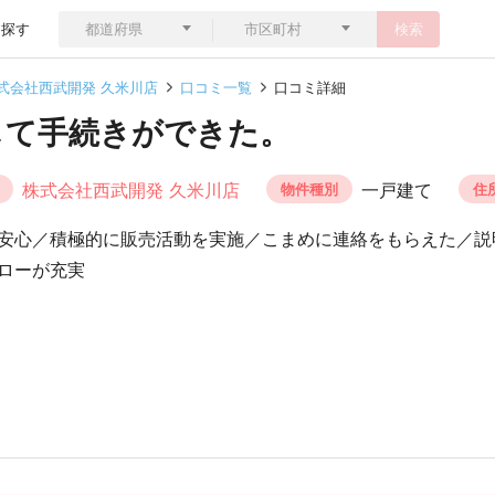
ら探す
検索
式会社西武開発 久米川店
口コミ一覧
口コミ詳細
して手続きができた。
株式会社西武開発 久米川店
一戸建て
物件種別
住
安心／積極的に販売活動を実施／こまめに連絡をもらえた／説
ローが充実