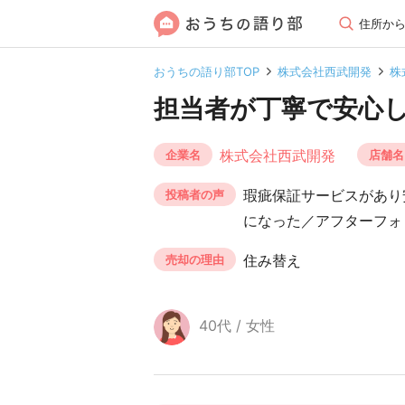
住所か
おうちの語り部TOP
株式会社西武開発
株
担当者が丁寧で安心
株式会社西武開発
企業名
店舗名
瑕疵保証サービスがあり
投稿者の声
になった／アフターフォ
住み替え
売却の理由
40代 / 女性