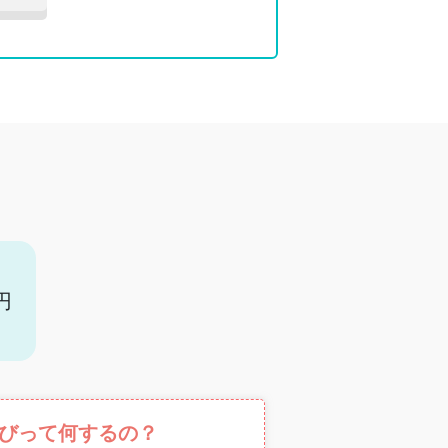
円
びって何するの？