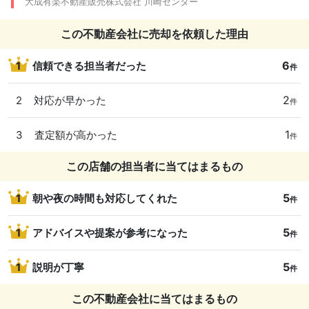
大成有楽不動産販売株式会社 川崎センター
この不動産会社に売却を依頼した理由
6
1
信頼できる担当者だった
件
2
2
対応が早かった
件
1
3
査定額が高かった
件
この店舗の担当者に当てはまるもの
5
1
朝や夜の時間も対応してくれた
件
5
1
アドバイスや提案が参考になった
件
5
1
説明が丁寧
件
この不動産会社に当てはまるもの