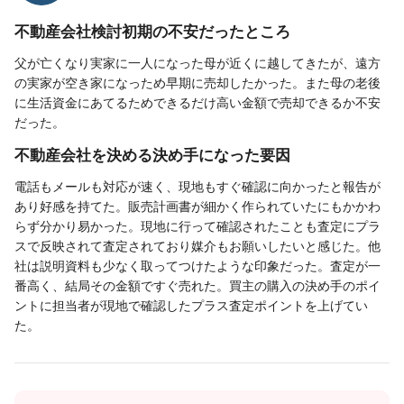
不動産会社検討初期の不安だったところ
父が亡くなり実家に一人になった母が近くに越してきたが、遠方
の実家が空き家になっため早期に売却したかった。また母の老後
に生活資金にあてるためできるだけ高い金額で売却できるか不安
だった。
不動産会社を決める決め手になった要因
電話もメールも対応が速く、現地もすぐ確認に向かったと報告が
あり好感を持てた。販売計画書が細かく作られていたにもかかわ
らず分かり易かった。現地に行って確認されたことも査定にプラ
スで反映されて査定されており媒介もお願いしたいと感じた。他
社は説明資料も少なく取ってつけたような印象だった。査定が一
番高く、結局その金額ですぐ売れた。買主の購入の決め手のポイ
ントに担当者が現地で確認したプラス査定ポイントを上げてい
た。