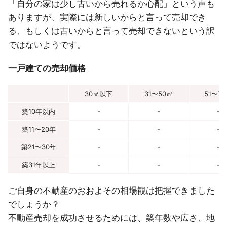
「自分の家は少し古いから売れるか心配」という声も
ありますが、実際には新しいからと言って売却でき
る、もしくは古いからと言って売却できないという訳
ではないようです。
一戸建ての売却価格
30㎡以下
31〜50㎡
51〜7
築10年以内
-
-
-
築11〜20年
-
-
-
築21〜30年
-
-
-
築31年以上
-
-
-
ご自身の不動産のおおよその相場観は把握できました
でしょうか？
不動産売却を成功させるためには、築年数や広さ、地