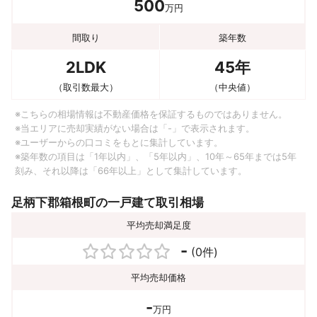
500
万円
間取り
築年数
2LDK
45年
（取引数最大）
（中央値）
※こちらの相場情報は不動産価格を保証するものではありません。
※当エリアに売却実績がない場合は「-」で表示されます。
※ユーザーからの口コミをもとに集計しています。
※築年数の項目は「1年以内」、「5年以内」、10年～65年までは5年
刻み、それ以降は「66年以上」として集計しています。
足柄下郡箱根町の一戸建て取引相場
平均売却満足度
-
(0件)
平均売却価格
-
万円