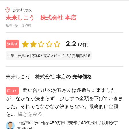
東京都港区
未来しこう 株式会社 本店
最寄り駅：赤羽橋
2.2
(2件)
満足度
企業・社員の対応
3.5
/
売却スピード
1.5
/
売却価格
1.5
未来しこう 株式会社 本店の
売却価格
問い合わせのお客さんは多数見に来ました
口コミ
が、なかなか決まらず、少しずつ金額を下げていきま
した。それでもなかなか決まらない。最終的に金額
を...
続きをみる
上越市のその他を450万円で売却 / 40代男性 / 説明が丁
寧 他4件