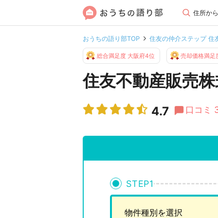
住所か
おうちの語り部TOP
住友の仲介ステップ 住
総合満足度 大阪府4位
売却価格満足度
住友不動産販売株
4.7
口コミ 
STEP
1