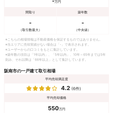
-
万円
間取り
築年数
-
-
（取引数最大）
（中央値）
※こちらの相場情報は不動産価格を保証するものではありません。
※当エリアに売却実績がない場合は「-」で表示されます。
※ユーザーからの口コミをもとに集計しています。
※築年数の項目は「1年以内」、「5年以内」、10年～65年までは5年
刻み、それ以降は「66年以上」として集計しています。
阪南市の一戸建て取引相場
平均売却満足度
4.2
(6件)
平均売却価格
550
万円