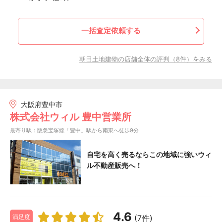
一括査定依頼する
朝日土地建物の店舗全体の評判（8件）をみる
大阪府豊中市
株式会社ウィル 豊中営業所
最寄り駅：阪急宝塚線「豊中」駅から南東へ徒歩9分
自宅を高く売るならこの地域に強いウィ
ル不動産販売へ！
4.6
(7件)
満足度