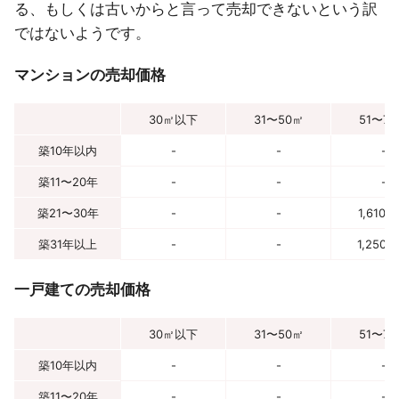
る、もしくは古いからと言って売却できないという訳
ではないようです。
マンションの売却価格
30㎡以下
31〜50㎡
51〜7
築10年以内
-
-
-
築11〜20年
-
-
-
築21〜30年
-
-
1,610
築31年以上
-
-
1,250
一戸建ての売却価格
30㎡以下
31〜50㎡
51〜7
築10年以内
-
-
-
築11〜20年
-
-
-