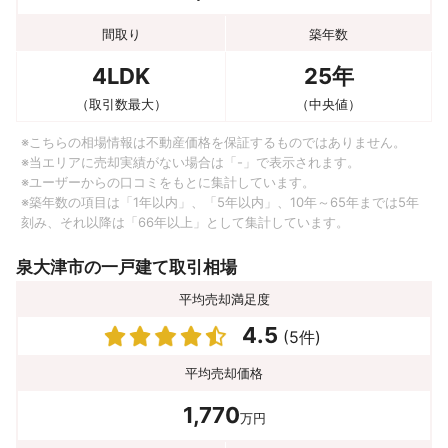
間取り
築年数
4LDK
25年
（取引数最大）
（中央値）
※こちらの相場情報は不動産価格を保証するものではありません。
※当エリアに売却実績がない場合は「-」で表示されます。
※ユーザーからの口コミをもとに集計しています。
※築年数の項目は「1年以内」、「5年以内」、10年～65年までは5年
刻み、それ以降は「66年以上」として集計しています。
泉大津市の一戸建て取引相場
平均売却満足度
4.5
(5件)
平均売却価格
1,770
万円