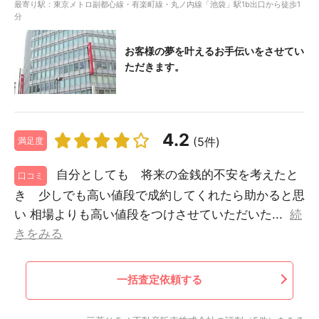
最寄り駅：東京メトロ副都心線・有楽町線・丸ノ内線「池袋」駅1b出口から徒歩1
分
お客様の夢を叶えるお手伝いをさせてい
ただきます。
4.2
(5件)
満足度
自分としても 将来の金銭的不安を考えたと
口コミ
き 少しでも高い値段で成約してくれたら助かると思
い 相場よりも高い値段をつけさせていただいた...
続
きをみる
一括査定依頼する