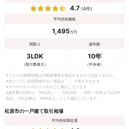
4.7
(4件)
平均売却価格
1,495
万円
間取り
築年数
3LDK
10年
（取引数最大）
（中央値）
※こちらの相場情報は不動産価格を保証するものではありません。
※当エリアに売却実績がない場合は「-」で表示されます。
※ユーザーからの口コミをもとに集計しています。
※築年数の項目は「1年以内」、「5年以内」、10年～65年までは5年
刻み、それ以降は「66年以上」として集計しています。
松原市の一戸建て取引相場
平均売却満足度