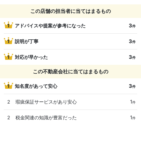
この店舗の担当者に当てはまるもの
3
1
アドバイスや提案が参考になった
件
3
1
説明が丁寧
件
3
1
対応が早かった
件
この不動産会社に当てはまるもの
3
1
知名度があって安心
件
1
2
瑕疵保証サービスがあり安心
件
1
2
税金関連の知識が豊富だった
件