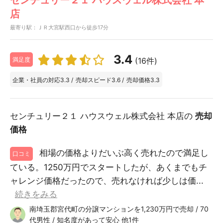
センチュリー２１ ハウスウェル株式会社 本
店
最寄り駅：ＪＲ大宮駅西口から徒歩17分
3.4
(16件)
満足度
企業・社員の対応
3.3
/
売却スピード
3.6
/
売却価格
3.3
センチュリー２１ ハウスウェル株式会社 本店の
売却
価格
相場の価格よりだいぶ高く売れたので満足し
口コミ
ている。1250万円でスタートしたが、あくまでもチ
ャレンジ価格だったので、売れなければ少しは価...
続きをみる
南埼玉郡宮代町の分譲マンションを1,230万円で売却 / 70
代男性 / 知名度があって安心 他1件