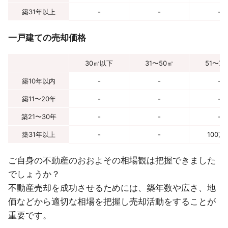
築31年以上
-
-
-
一戸建ての売却価格
30㎡以下
31〜50㎡
51〜7
築10年以内
-
-
-
築11〜20年
-
-
-
築21〜30年
-
-
-
築31年以上
-
-
100万
ご自身の不動産のおおよその相場観は把握できました
でしょうか？
不動産売却を成功させるためには、築年数や広さ、地
価などから適切な相場を把握し売却活動をすることが
重要です。