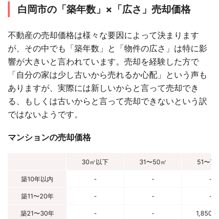
白岡市の「築年数」×「広さ」売却価格
不動産の売却価格は様々な要因によって決まります
が、その中でも「築年数」と「物件の広さ」は特に影
響が大きいと言われています。売却を経験した方で
「自分の家は少し古いから売れるか心配」という声も
ありますが、実際には新しいからと言って売却でき
る、もしくは古いからと言って売却できないという訳
ではないようです。
マンションの売却価格
30㎡以下
31〜50㎡
51〜7
築10年以内
-
-
-
築11〜20年
-
-
-
築21〜30年
-
-
1,850