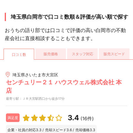
埼玉県白岡市で口コミ数順＆評価が高い順で探す
おうちの語り部では口コミで評価の高い白岡市の不動
産会社に直接相談することもできます。
販売価格
スタッフ対応
販売スピード
口コミ数
埼玉県さいたま市大宮区
センチュリー２１ ハウスウェル株式会社 本
店
最寄り駅：ＪＲ大宮駅西口から徒歩17分
3.4
(16件)
満足度
企業・社員の対応
3.3
/
売却スピード
3.6
/
売却価格
3.3