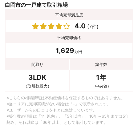
白岡市の一戸建て取引相場
平均売却満足度
4.0
(7件)
平均売却価格
1,629
万円
間取り
築年数
3LDK
1年
（取引数最大）
（中央値）
※こちらの相場情報は不動産価格を保証するものではありません。
※当エリアに売却実績がない場合は「-」で表示されます。
※ユーザーからの口コミをもとに集計しています。
※築年数の項目は「1年以内」、「5年以内」、10年～65年までは5年
刻み、それ以降は「66年以上」として集計しています。