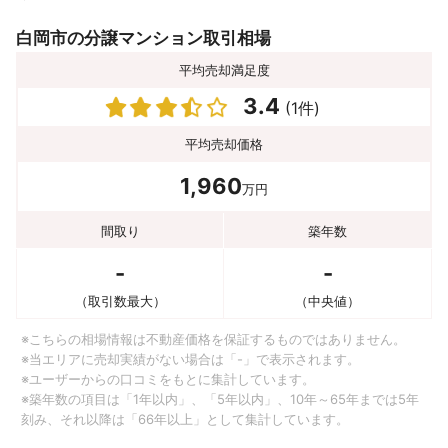
白岡市の分譲マンション取引相場
平均売却満足度
3.4
(1件)
平均売却価格
1,960
万円
間取り
築年数
-
-
（取引数最大）
（中央値）
※こちらの相場情報は不動産価格を保証するものではありません。
※当エリアに売却実績がない場合は「-」で表示されます。
※ユーザーからの口コミをもとに集計しています。
※築年数の項目は「1年以内」、「5年以内」、10年～65年までは5年
刻み、それ以降は「66年以上」として集計しています。