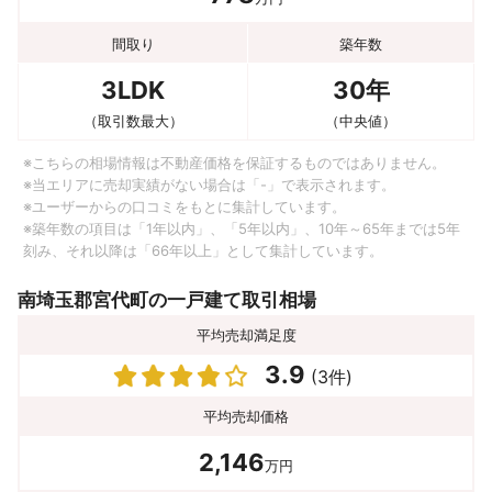
間取り
築年数
3LDK
30年
（取引数最大）
（中央値）
※こちらの相場情報は不動産価格を保証するものではありません。
※当エリアに売却実績がない場合は「-」で表示されます。
※ユーザーからの口コミをもとに集計しています。
※築年数の項目は「1年以内」、「5年以内」、10年～65年までは5年
刻み、それ以降は「66年以上」として集計しています。
南埼玉郡宮代町の一戸建て取引相場
平均売却満足度
3.9
(3件)
平均売却価格
2,146
万円