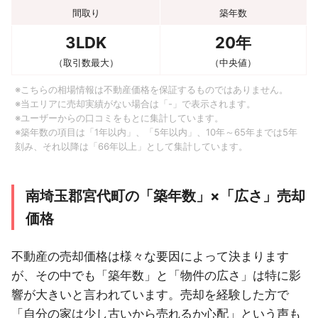
間取り
築年数
3LDK
20年
（取引数最大）
（中央値）
※こちらの相場情報は不動産価格を保証するものではありません。
※当エリアに売却実績がない場合は「-」で表示されます。
※ユーザーからの口コミをもとに集計しています。
※築年数の項目は「1年以内」、「5年以内」、10年～65年までは5年
刻み、それ以降は「66年以上」として集計しています。
南埼玉郡宮代町の「築年数」×「広さ」売却
価格
不動産の売却価格は様々な要因によって決まります
が、その中でも「築年数」と「物件の広さ」は特に影
響が大きいと言われています。売却を経験した方で
「自分の家は少し古いから売れるか心配」という声も