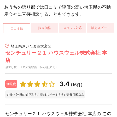
おうちの語り部では口コミで評価の高い埼玉県の不動
産会社に直接相談することもできます。
販売価格
スタッフ対応
販売スピード
口コミ数
埼玉県さいたま市大宮区
センチュリー２１ ハウスウェル株式会社 本
店
最寄り駅：ＪＲ大宮駅西口から徒歩17分
3.4
(16件)
満足度
企業・社員の対応
3.3
/
売却スピード
3.6
/
売却価格
3.3
センチュリー２１ ハウスウェル株式会社 本店の
この