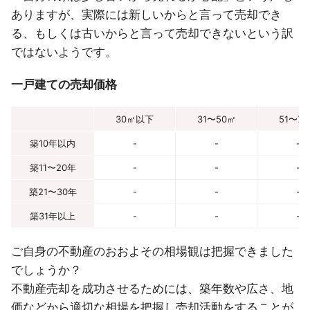
ありますが、実際には新しいからと言って売却でき
る、もしくは古いからと言って売却できないという訳
ではないようです。
一戸建ての売却価格
30㎡以下
31〜50㎡
51〜7
築10年以内
-
-
-
築11〜20年
-
-
-
築21〜30年
-
-
-
築31年以上
-
-
-
ご自身の不動産のおおよその相場観は把握できました
でしょうか？
不動産売却を成功させるためには、築年数や広さ、地
価などから適切な相場を把握し売却活動をすることが