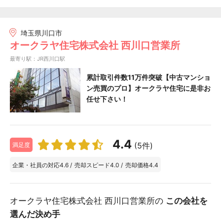
埼玉県川口市
オークラヤ住宅株式会社 西川口営業所
最寄り駅：JR西川口駅
累計取引件数11万件突破【中古マンショ
ン売買のプロ】オークラヤ住宅に是非お
任せ下さい！
4.4
(5件)
満足度
企業・社員の対応
4.6
/
売却スピード
4.0
/
売却価格
4.4
オークラヤ住宅株式会社 西川口営業所の
この会社を
選んだ決め手