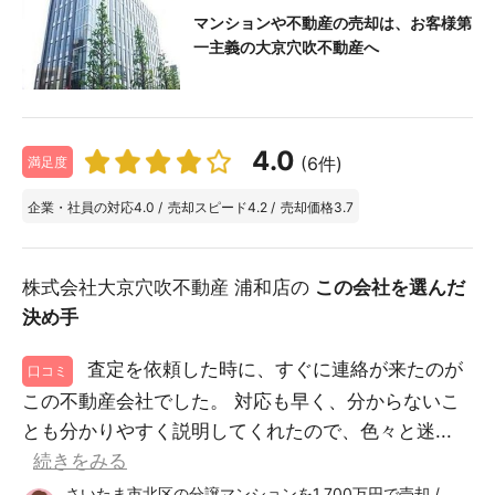
マンションや不動産の売却は、お客様第
一主義の大京穴吹不動産へ
4.0
(6件)
満足度
企業・社員の対応
4.0
/
売却スピード
4.2
/
売却価格
3.7
株式会社大京穴吹不動産 浦和店の
この会社を選んだ
決め手
査定を依頼した時に、すぐに連絡が来たのが
口コミ
この不動産会社でした。 対応も早く、分からないこ
とも分かりやすく説明してくれたので、色々と迷...
続きをみる
さいたま市北区の分譲マンションを1,700万円で売却 /