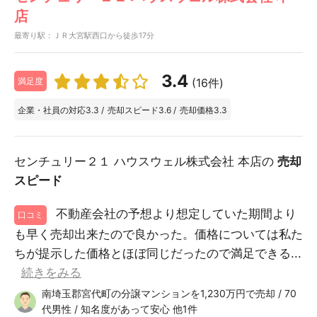
店
最寄り駅：ＪＲ大宮駅西口から徒歩17分
3.4
(16件)
満足度
企業・社員の対応
3.3
/
売却スピード
3.6
/
売却価格
3.3
センチュリー２１ ハウスウェル株式会社 本店の
売却
スピード
不動産会社の予想より想定していた期間より
口コミ
も早く売却出来たので良かった。価格については私た
ちが提示した価格とほぼ同じだったので満足できる...
続きをみる
南埼玉郡宮代町の分譲マンションを1,230万円で売却 / 70
代男性 / 知名度があって安心 他1件