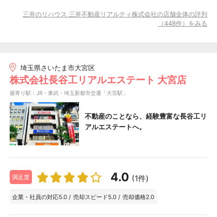
三井のリハウス 三井不動産リアルティ株式会社の店舗全体の評判
（448件）をみる
埼玉県さいたま市大宮区
株式会社長谷工リアルエステート 大宮店
最寄り駅：JR・東武・埼玉新都市交通「大宮駅」
不動産のことなら、経験豊富な長谷工リ
アルエステートへ。
4.0
(1件)
満足度
企業・社員の対応
5.0
/
売却スピード
5.0
/
売却価格
2.0