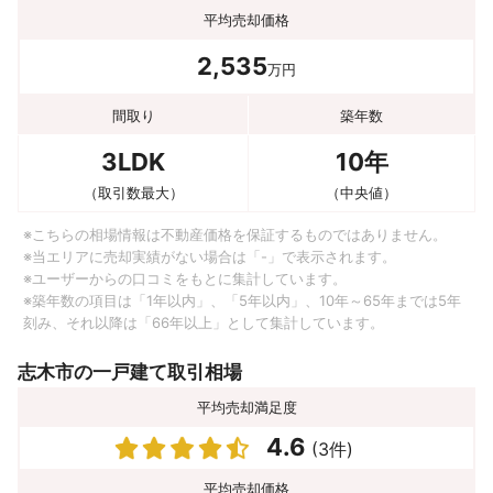
平均売却価格
2,535
万円
間取り
築年数
3LDK
10年
（取引数最大）
（中央値）
※こちらの相場情報は不動産価格を保証するものではありません。
※当エリアに売却実績がない場合は「-」で表示されます。
※ユーザーからの口コミをもとに集計しています。
※築年数の項目は「1年以内」、「5年以内」、10年～65年までは5年
刻み、それ以降は「66年以上」として集計しています。
志木市の一戸建て取引相場
平均売却満足度
4.6
(3件)
平均売却価格