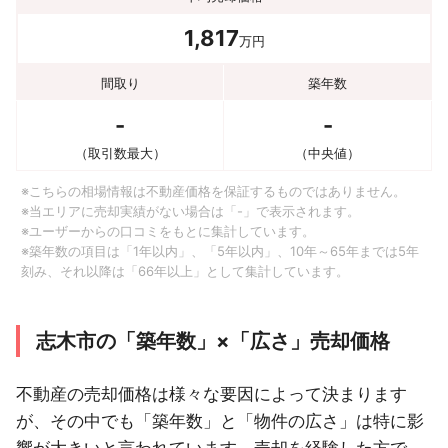
1,817
万円
間取り
築年数
-
-
（取引数最大）
（中央値）
※こちらの相場情報は不動産価格を保証するものではありません。
※当エリアに売却実績がない場合は「-」で表示されます。
※ユーザーからの口コミをもとに集計しています。
※築年数の項目は「1年以内」、「5年以内」、10年～65年までは5年
刻み、それ以降は「66年以上」として集計しています。
志木市の「築年数」×「広さ」売却価格
不動産の売却価格は様々な要因によって決まります
が、その中でも「築年数」と「物件の広さ」は特に影
響が大きいと言われています。売却を経験した方で