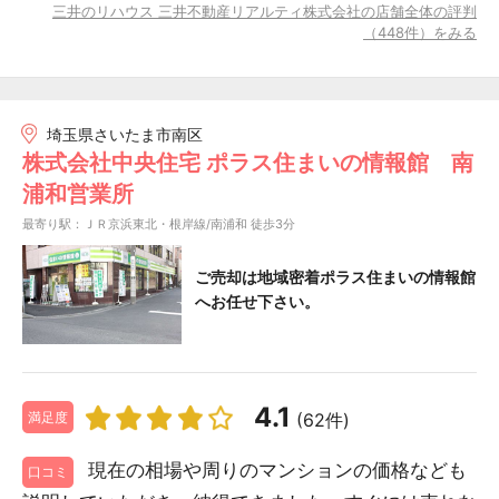
三井のリハウス 三井不動産リアルティ株式会社の店舗全体の評判
（448件）をみる
埼玉県さいたま市南区
株式会社中央住宅 ポラス住まいの情報館 南
浦和営業所
最寄り駅：ＪＲ京浜東北・根岸線/南浦和 徒歩3分
ご売却は地域密着ポラス住まいの情報館
へお任せ下さい。
4.1
(62件)
満足度
現在の相場や周りのマンションの価格なども
口コミ