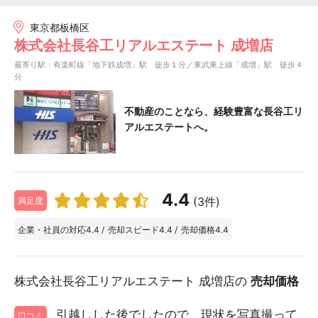
東京都板橋区
株式会社長谷工リアルエステート 成増店
最寄り駅：有楽町線「地下鉄成増」駅 徒歩１分／東武東上線「成増」駅 徒歩４
分
不動産のことなら、経験豊富な長谷工リ
アルエステートへ。
4.4
(3件)
満足度
企業・社員の対応
4.4
/
売却スピード
4.4
/
売却価格
4.4
株式会社長谷工リアルエステート 成増店の
売却価格
引越しした後でしたので、現状を写真撮って
口コミ