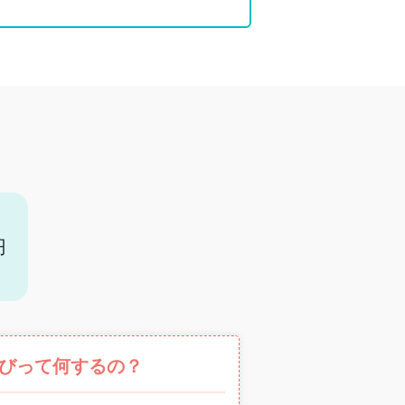
円
びって何するの？