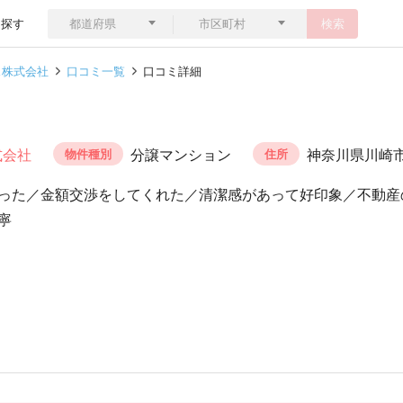
ら探す
検索
ス株式会社
口コミ一覧
口コミ詳細
式会社
分譲マンション
神奈川県川崎
物件種別
住所
った／金額交渉をしてくれた／清潔感があって好印象／不動産
寧