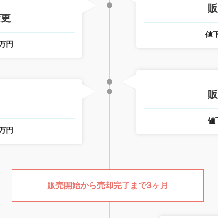
販
変更
値
0万円
販
値
0万円
販売開始から売却完了まで3ヶ月