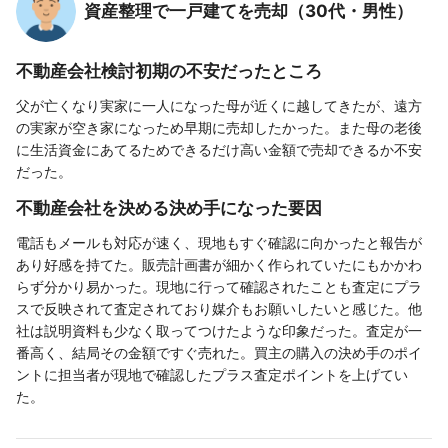
資産整理で一戸建てを売却（30代・男性）
不動産会社検討初期の不安だったところ
父が亡くなり実家に一人になった母が近くに越してきたが、遠方
の実家が空き家になっため早期に売却したかった。また母の老後
に生活資金にあてるためできるだけ高い金額で売却できるか不安
だった。
不動産会社を決める決め手になった要因
電話もメールも対応が速く、現地もすぐ確認に向かったと報告が
あり好感を持てた。販売計画書が細かく作られていたにもかかわ
らず分かり易かった。現地に行って確認されたことも査定にプラ
スで反映されて査定されており媒介もお願いしたいと感じた。他
社は説明資料も少なく取ってつけたような印象だった。査定が一
番高く、結局その金額ですぐ売れた。買主の購入の決め手のポイ
ントに担当者が現地で確認したプラス査定ポイントを上げてい
た。