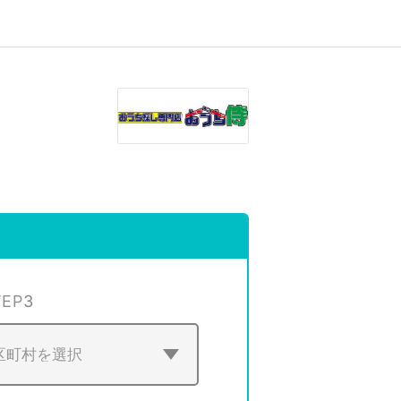
TEP
3