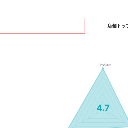
店舗
トッ
4.7